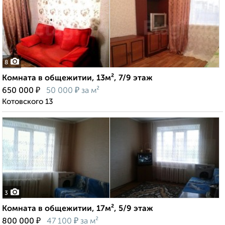
8
Комната в общежитии, 13м², 7/9 этаж
₽
₽
650 000
50 000
за м²
Котовского 13
3
Комната в общежитии, 17м², 5/9 этаж
₽
₽
800 000
47 100
за м²