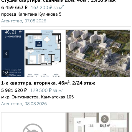
Студия квартира, сданный дом, 40м², 15/16 этаж
₽
₽
6 459 663
163 200
за м²
проезд Капитана Куликова 5
Агентство, 07.08.2026
‹
›
2
/2
1-к квартира, вторичка, 46м², 2/24 этаж
₽
₽
5 981 620
129 500
за м²
мкр. Энтузиастов, Камчатская 105
Агентство, 08.08.2026