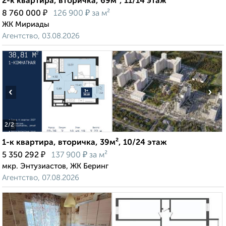
2-к квартира, вторичка, 69м², 11/14 этаж
₽
₽
8 760 000
126 900
за м²
ЖК Мириады
Агентство, 03.08.2026
‹
›
2
/2
1-к квартира, вторичка, 39м², 10/24 этаж
₽
₽
5 350 292
137 900
за м²
мкр. Энтузиастов, ЖК Беринг
Агентство, 07.08.2026