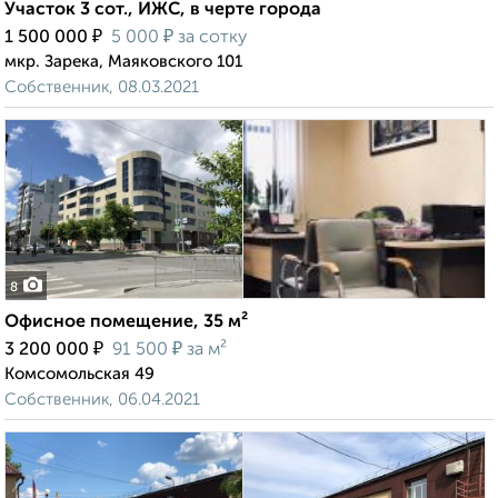
Участок 3 сот., ИЖС, в черте города
₽
₽
1 500 000
5 000
за сотку
мкр. Зарека, Маяковского 101
Собственник, 08.03.2021
8
Офисное помещение, 35 м²
₽
₽
3 200 000
91 500
за м²
Комсомольская 49
Собственник, 06.04.2021