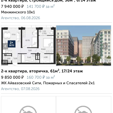
2-к квартира, строящийся дом, 56м², 6/14 этаж
₽
₽
7 940 000
141 700
за м²
Менжинского 10к1
Агентство, 06.08.2026
‹
›
2
/2
2-к квартира, вторичка, 61м², 17/24 этаж
₽
₽
9 850 000
160 700
за м²
ЖК Айвазовский Сити, Пожарных и Спасателей 2к1
Агентство, 07.08.2026