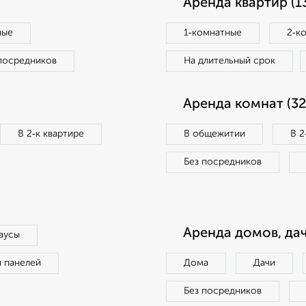
Аренда квартир (1
ные
1‑комнатные
2‑к
посредников
На длительный срок
Аренда комнат (32
В 2‑к квартире
В общежитии
В 2
Без посредников
Аренда домов, дач
аусы
п панелей
Дома
Дачи
Без посредников