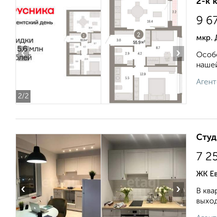
2-к 
9 6
мкр. 
‹
›
Особе
нашей
Агент
2
/2
Студ
7 2
ЖК Ев
‹
›
В ква
выход