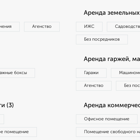
Аренда земельных 
чения
Агенство
ИЖС
Садоводст
Без посредников
Аренда гаржей, м
ражные боксы
Гаражи
Машиноме
Агенство
Без по
 (3)
Аренда коммерчес
Офисное помещение
ое помещение
Помещение свободного н