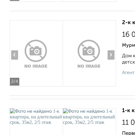
2-к 
16 
Мурм
‹
›
Дом к
детск
Агент
2
/4
1-к 
11 
Перв