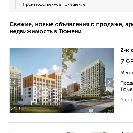
Производственное помещение
Свежие, новые объявления о продаже, а
недвижимость в Тюмени
2-к 
7 9
Менж
‹
›
Прода
Тюмен
Агент
2
/10