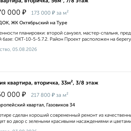
квартира, вторичка, 56м², 7/8 этаж
₽
70 000
₽
173 000
за м²
ДОК, ЖК Октябрьский на Туре
нности планировки: второй санузел, мастер-спальня, пред
 базе: ОКТ-10-5-5.7.2. Район Проект расположен на берегу 
ство, 05.08.2026
ия квартира, вторичка, 33м², 3/8 этаж
₽
50 000
₽
217 800
за м²
ропейский квартал, Газовиков 34
ртире сделан хороший современный ремонт из качественны
ят во двор с зелеными красивыми насаждениями и цветами.