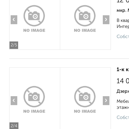
12 
мкр. 
‹
›
В ква
Интер
Собст
2
/5
1-к 
14 
Дзер
‹
›
Мебел
этажн
Собст
2
/4