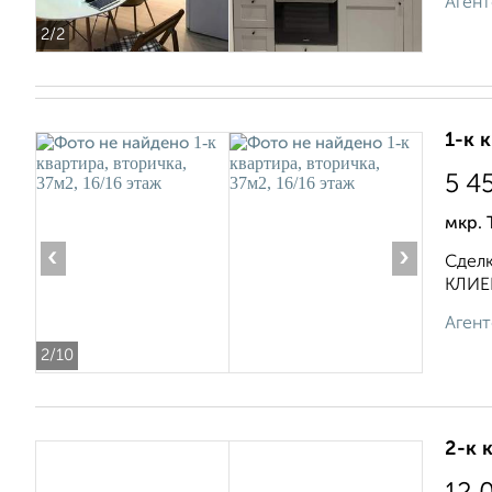
Агент
2
/2
1-к 
5 4
мкр. 
‹
›
Сдел
КЛИЕН
Агент
2
/10
2-к 