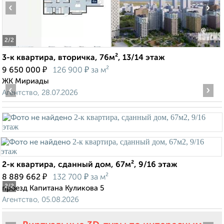
‹
›
2
/2
3-к квартира, вторичка, 76м², 13/14 этаж
₽
₽
9 650 000
126 900
за м²
ЖК Мириады
‹
›
Агентство, 28.07.2026
2-к квартира, сданный дом, 67м², 9/16 этаж
₽
₽
8 889 662
132 700
за м²
2
/2
проезд Капитана Куликова 5
Агентство, 05.08.2026