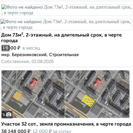
Дом 73м², 2-этажный, на длительный срок, в черте
города
₽
15 000
в месяц
2
/6
мкр. Березняковский, Строительная
Собственник, 02.08.2026
3
Участок 32 сот., земля промназначения, в черте города
₽
₽
38 148 000
12 000
за сотку