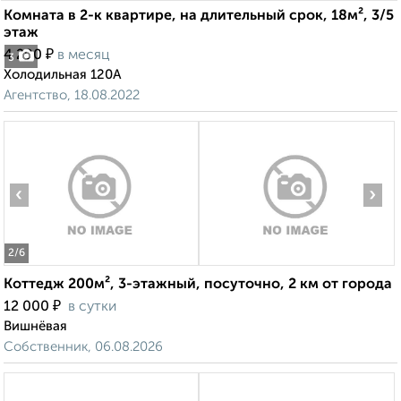
Комната в 2-к квартире, на длительный срок, 18м², 3/5
этаж
₽
4 200
в месяц
3
Холодильная 120А
Агентство, 18.08.2022
‹
›
2
/6
Коттедж 200м², 3-этажный, посуточно, 2 км от города
₽
12 000
в сутки
Вишнёвая
Собственник, 06.08.2026