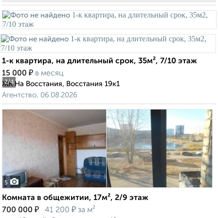
1-к квартира, на длительный срок, 35м², 7/10 этаж
₽
15 000
в месяц
2
/4
ЖК На Восстания, Восстания 19к1
Агентство, 06.08.2026
5
Комната в общежитии, 17м², 2/9 этаж
₽
₽
700 000
41 200
за м²