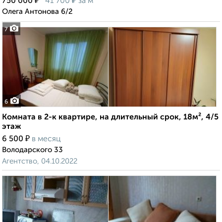
₽
₽
750 000
41 700
за м²
Олега Антонова 6/2
7
6
Комната в 2-к квартире, на длительный срок, 18м², 4/5
этаж
₽
6 500
в месяц
Володарского 33
Агентство, 04.10.2022