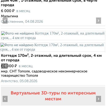
Дом 40м², 1-этажный, на длительный срок, в черте
города
₽
6 000
в месяц
Малыгина
‹
›
Собственник, 04.08.2026
Коттедж 170м², 2-этажный, на длительный срок, 4 км
от города
₽
60 000
в месяц
2
/8
мкр. СНТ Тополя, садоводческое некоммерческое
товарищество Тополя
Агентство, 05.08.2026
Виртуальные 3D-туры по интересным
‹
›
местам