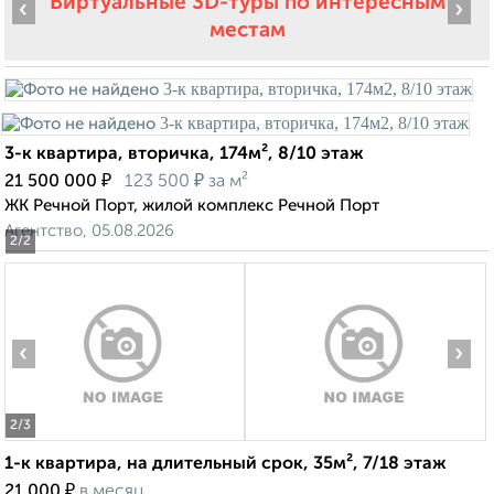
Виртуальные 3D-туры по интересным
‹
›
местам
3-к квартира, вторичка, 174м², 8/10 этаж
₽
₽
21 500 000
123 500
за м²
ЖК Речной Порт, жилой комплекс Речной Порт
Агентство, 05.08.2026
2
/2
‹
›
2
/3
1-к квартира, на длительный срок, 35м², 7/18 этаж
₽
21 000
в месяц