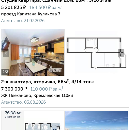
Студия квартира, сданный дом, 28м², 3/16 этаж
₽
₽
5 201 835
184 500
за м²
проезд Капитана Куликова 7
Агентство, 31.07.2026
‹
›
2
/2
2-к квартира, вторичка, 66м², 4/14 этаж
₽
₽
7 300 000
110 000
за м²
ЖК Плеханово, Кремлёвская 110к3
Агентство, 03.08.2026